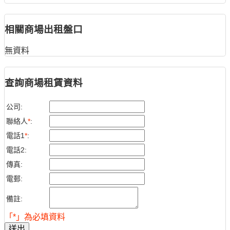
相關商場出租盤口
無資料
查詢商場租賃資料
公司:
聯絡人
*
:
電話1
*
:
電話2:
傳真:
電郵:
備註:
「*」為必填資料
送出