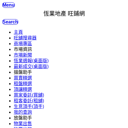
Menu
恆業地產 旺鋪網
Search
主頁
旺舖搜尋器
商場專區
市場資訊
市場新聞
恆業週報(桌面版)
最新成交(桌面版)
搵盤助手
買賣精選
租盤精選
頂讓精選
買家委託(買舖)
租客委託(租舖)
生意頂手(頂手)
我的查詢
放盤助手
物業出售