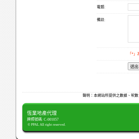
電郵:
備註:
「*」
送出
聲明：本網站所提供之數據、呎數
恆業地產代理
牌照號碼: C-001057
© PPAL All right reserved.