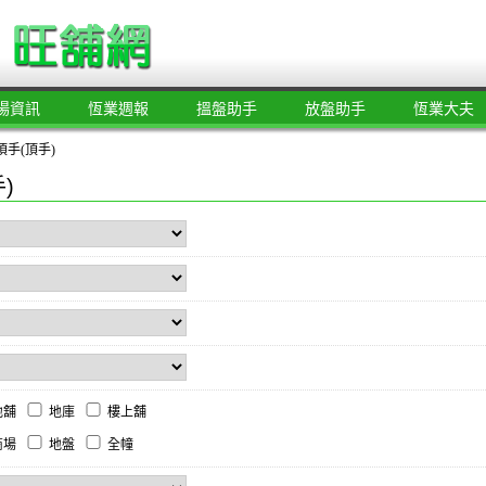
場資訊
恆業週報
搵盤助手
放盤助手
恆業大夫
手(頂手)
)
地舖
地庫
樓上舖
商場
地盤
全幢