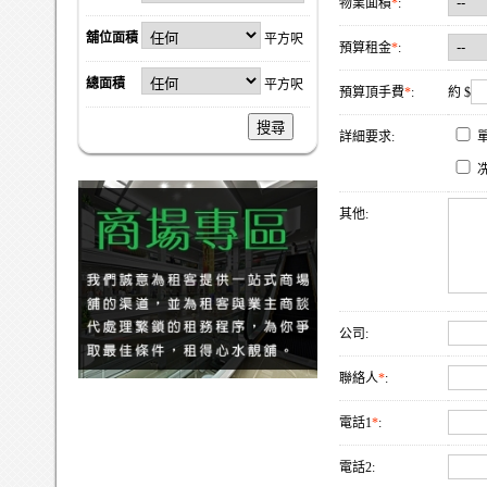
物業面積
*
:
舖位面積
平方呎
預算租金
*
:
總面積
平方呎
預算頂手費
*
:
約 $
搜尋
詳細要求:
其他:
公司:
聯絡人
*
:
電話1
*
:
電話2: