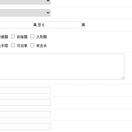
萬 至 $
萬
單邊舖
前後舖
入則閣
冼手間
可泊車
來去水