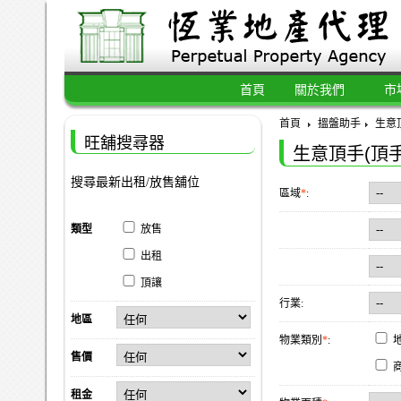
首頁
關於我們
市
首頁
搵盤助手
生意頂
旺舖搜尋器
生意頂手(頂手
搜尋最新出租/放售舖位
區域
*
:
類型
放售
出租
頂讓
行業:
地區
物業類別
*
:
售價
租金