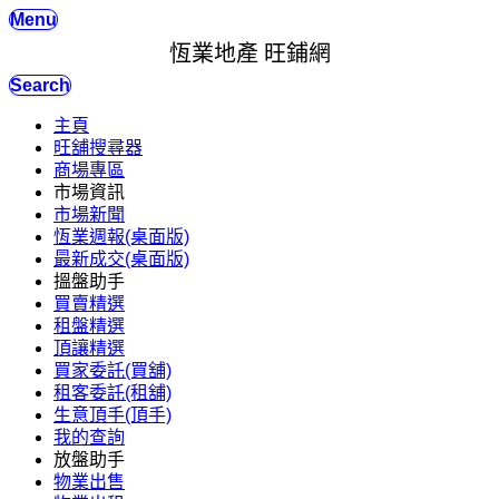
Menu
恆業地產 旺鋪網
Search
主頁
旺舖搜尋器
商場專區
市場資訊
市場新聞
恆業週報(桌面版)
最新成交(桌面版)
搵盤助手
買賣精選
租盤精選
頂讓精選
買家委託(買舖)
租客委託(租舖)
生意頂手(頂手)
我的查詢
放盤助手
物業出售