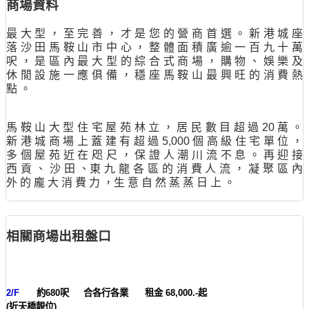
商場資料
最 大 型 ， 至 完 善 ， 才 是 您 的 營 商 首 選 。 新 港 城 座
落 沙 田 馬 鞍 山 市 中 心 ， 整 體 面 積 廣 逾 一 百 九 十 萬
呎 ， 是 區 內 最 大 型 的 綜 合 式 商 場 ， 購 物 、 娛 樂 及
休 閒 設 施 一 應 俱 備 ， 穩 座 馬 鞍 山 最 興 旺 的 消 費 熱
點 。
馬 鞍 山 大 型 住 宅 屋 苑 林 立 ， 居 民 數 目 超 過 20 萬 。
新 港 城 商 場 上 蓋 建 有 超 過 5,000 個 高 級 住 宅 單 位 ，
多 個 屋 苑 近 在 咫 尺 ， 保 證 人 潮 川 流 不 息 。 再 迎 接
西 貢 、 沙 田 、東 九 龍 各 區 的 消 費 人 流 ， 凝 聚 區 內
外 的 龐 大 消 費 力 ，生 意 自 然 蒸 蒸 日 上 。
相關商場出租盤口
2/F
約680呎 合各行各業 租金 68,000.-起
(近天橋靚位)