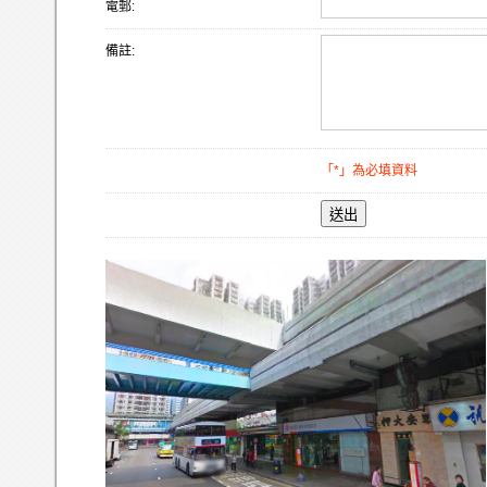
電郵:
備註:
「*」為必填資料
送出