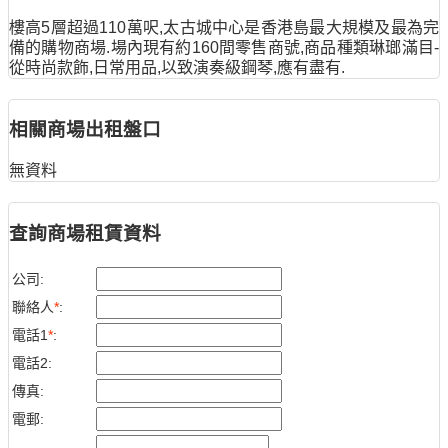
樓高5層超過110萬呎,太古城中心是香港島最大規模及最為完
備的購物商場.場內現有約160間零售商號,商品種類琳瑯滿目-
從時尚款飾,日常用品,以致演奏級鋼琴,應有盡有.
相關商場出租盤口
無資料
查詢商場租賃資料
公司:
聯絡人
*
:
電話1
*
:
電話2:
傳真:
電郵: