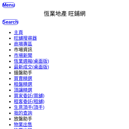
Menu
恆業地產 旺鋪網
Search
主頁
旺舖搜尋器
商場專區
市場資訊
市場新聞
恆業週報(桌面版)
最新成交(桌面版)
搵盤助手
買賣精選
租盤精選
頂讓精選
買家委託(買舖)
租客委託(租舖)
生意頂手(頂手)
我的查詢
放盤助手
物業出售