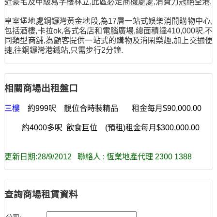
近豪宅及甲級寫字樓林立,此區必定商機處處,消費力冠絕全港.
皇室堡地處銅鑼灣黃金地段,為17層一站式娛樂消閒購物中心,
包括酒樓,卡拉ok,各式名店和電腦廣場,總面積達410,000呎.不
同類型商舖,為顧客提供一站式的購物及消閑樂趣,加上交通便
捷,往銅鑼灣港鐵站,只需步行2分鐘.
相關商場出租盤口
三樓
約999呎 靚位合時裝精品 租金每月$90,000.00
約4000多呎 飲食巨位 (預租)租金每月$300,000.00
更新日期:28/9/2012 聯絡人 : 恆業地產代理 2300 1388
查詢商場租賃資料