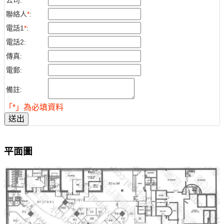
公司:
聯絡人
*
:
電話1
*
:
電話2:
傳真:
電郵:
備註:
「*」為必填資料
送出
平面圖