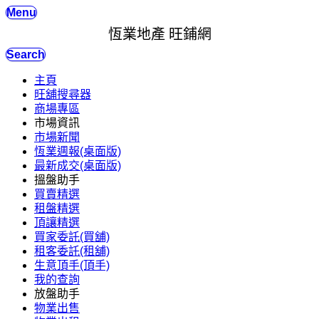
Menu
恆業地產 旺鋪網
Search
主頁
旺舖搜尋器
商場專區
市場資訊
市場新聞
恆業週報(桌面版)
最新成交(桌面版)
搵盤助手
買賣精選
租盤精選
頂讓精選
買家委託(買舖)
租客委託(租舖)
生意頂手(頂手)
我的查詢
放盤助手
物業出售