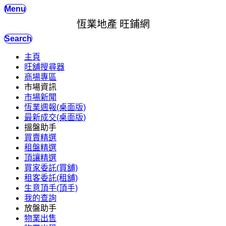
Menu
恆業地產 旺鋪網
Search
主頁
旺舖搜尋器
商場專區
市場資訊
市場新聞
恆業週報(桌面版)
最新成交(桌面版)
搵盤助手
買賣精選
租盤精選
頂讓精選
買家委託(買舖)
租客委託(租舖)
生意頂手(頂手)
我的查詢
放盤助手
物業出售