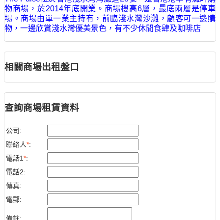
物商場，於2014年底開業。商場樓高6層，最底兩層是停車
場。商場由單一業主持有，前臨淺水灣沙灘，顧客可一邊購
物，一邊欣賞淺水灣優美景色，有不少休閒食肆及咖啡店
相關商場出租盤口
查詢商場租賃資料
公司:
聯絡人
*
:
電話1
*
:
電話2:
傳真:
電郵:
備註: