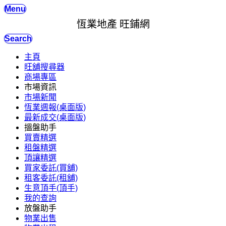
Menu
恆業地產 旺鋪網
Search
主頁
旺舖搜尋器
商場專區
市場資訊
市場新聞
恆業週報(桌面版)
最新成交(桌面版)
搵盤助手
買賣精選
租盤精選
頂讓精選
買家委託(買舖)
租客委託(租舖)
生意頂手(頂手)
我的查詢
放盤助手
物業出售