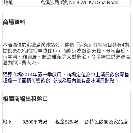
地址
烏溪沙路8號, No.8 Wu Kai Sha Road
商場資料
本商場位於港鐵烏溪沙站旁，整個『迎海』住宅項目共有4期,
提供3500個住宅單位住戶，而附近為銀湖天峰、翠擁華庭、
帝琴灣、雅典居、聽濤雅苑等大型豪宅，令商場提供源源高
潛力的消費人流。
預算商場2014年第一季啟用，商場定位為中上消費飲食零售,
超過一半面積可營飲食, 必成為區內最有品味消費熱點。
相關商場出租盤口
地下 8
,500平方尺 租金$25/呎 合特色飲食及家品店