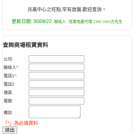
兆萬中心之旺點,罕有放盤,歡迎查詢。
更新日期: 30/08/22
聯絡人 : 恆業地產代理 2300 1803方先生
查詢商場租賃資料
公司:
聯絡人
*
:
電話1
*
:
電話2:
傳真:
電郵:
備註:
「*」為必填資料
送出