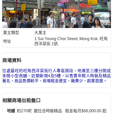
業主類型
大業主
1 Sai Yeung Choi Street, Mong Kok. 旺角
地址
西洋菜街 1號.
商場資料
位處最旺的旺角西洋菜街行人專區頭段，地庫至三樓分間成
多間小型商舖，近期新增4及5樓，以售賣年輕人時裝及精品
著名，商品售價較平，商場租金便宜，雜費少，創業首選。
相關商場出租盤口
地舖
約270呎 靚位合時裝精品 租金每月$68,000.00 起