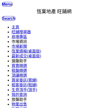
Menu
恆業地產 旺鋪網
Search
主頁
旺舖搜尋器
商場專區
市場資訊
市場新聞
恆業週報(桌面版)
最新成交(桌面版)
搵盤助手
買賣精選
租盤精選
頂讓精選
買家委託(買舖)
租客委託(租舖)
生意頂手(頂手)
我的查詢
放盤助手
物業出售