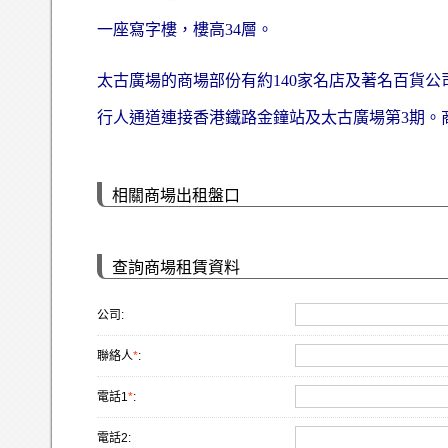
一座寫字樓，樓高34層。
太古廣場的商場部份有約140家名店及著名百貨
行人通道連接香港鐵路金鐘站及太古廣場第3期。
相關商場出租盤口
查詢商場租賃資料
公司:
聯絡人
*
:
電話1
*
:
電話2: