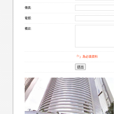
傳真:
電郵:
備註:
「*」為必填資料
送出