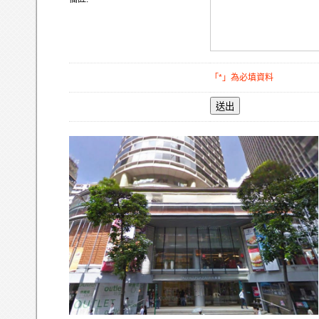
「*」為必填資料
送出