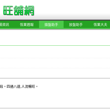
場資訊
恆業週報
搵盤助手
放盤助手
恆業大夫
段。四通八達,人流暢旺。