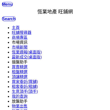
Menu
恆業地產 旺鋪網
Search
主頁
旺舖搜尋器
商場專區
市場資訊
市場新聞
恆業週報(桌面版)
最新成交(桌面版)
搵盤助手
買賣精選
租盤精選
頂讓精選
買家委託(買舖)
租客委託(租舖)
生意頂手(頂手)
我的查詢
放盤助手
物業出售