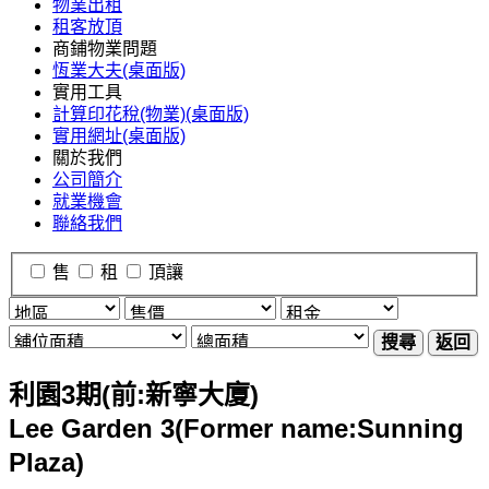
物業出租
租客放頂
商鋪物業問題
恆業大夫(桌面版)
實用工具
計算印花稅(物業)(桌面版)
實用網址(桌面版)
關於我們
公司簡介
就業機會
聯絡我們
售
租
頂讓
搜尋
返回
利園3期(前:新寧大廈)
Lee Garden 3(Former name:Sunning
Plaza)