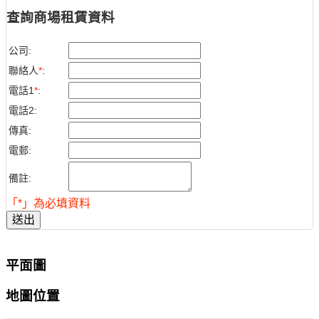
查詢商場租賃資料
公司:
聯絡人
*
:
電話1
*
:
電話2:
傳真:
電郵:
備註:
「*」為必填資料
送出
平面圖
地圖位置