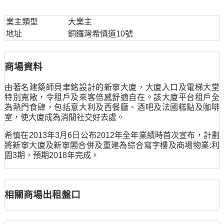
業主類型
大業主
地址
銅鑼灣希慎道10號
商場資料
由著名建築師貝聿銘設計的新寧大廈，大廈入口及電梯大堂
特別寬敞，令租戶及來客倍感舒適自在。該大廈平台租戶全
為熱門食肆，包括意大利及西餐廳、酒吧及法國糕點及咖啡
室，使大廈成為消閒社交好去處。
希慎在2013年3月6日公布2012年全年業績時首次宣布，計劃
將新寧大廈及新寧閣合併及重建為綜合寫字樓及商場物業:利
園3期，預期2018年完成。
相關商場出租盤口