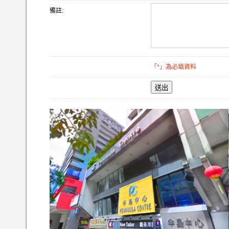
備註:
「*」為必填資料
送出