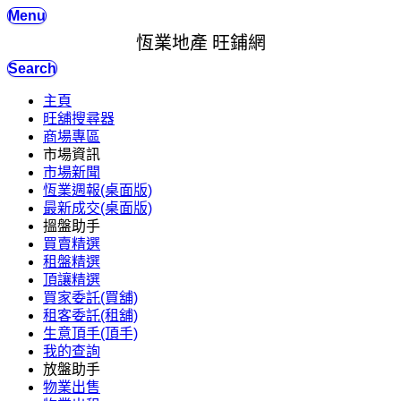
Menu
恆業地產 旺鋪網
Search
主頁
旺舖搜尋器
商場專區
市場資訊
市場新聞
恆業週報(桌面版)
最新成交(桌面版)
搵盤助手
買賣精選
租盤精選
頂讓精選
買家委託(買舖)
租客委託(租舖)
生意頂手(頂手)
我的查詢
放盤助手
物業出售