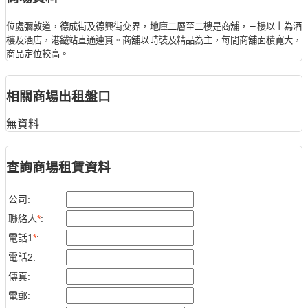
位處彌敦道，德成街及德興街交界，地庫二層至二樓是商舖，三樓以上為酒
樓及酒店，港鐵站直通連貫。商舖以時裝及精品為主，每間商舖面積寛大，
商品定位較高。
相關商場出租盤口
無資料
查詢商場租賃資料
公司:
聯絡人
*
:
電話1
*
:
電話2:
傳真:
電郵: