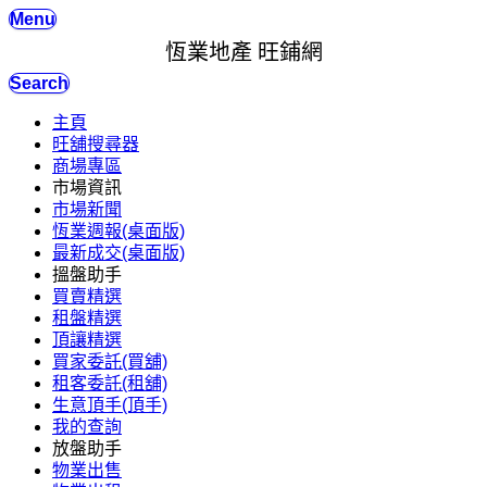
Menu
恆業地產 旺鋪網
Search
主頁
旺舖搜尋器
商場專區
市場資訊
市場新聞
恆業週報(桌面版)
最新成交(桌面版)
搵盤助手
買賣精選
租盤精選
頂讓精選
買家委託(買舖)
租客委託(租舖)
生意頂手(頂手)
我的查詢
放盤助手
物業出售