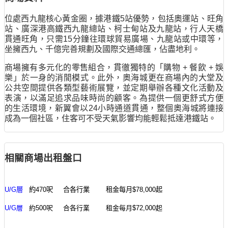
位處西九龍核心黃金圈，據港鐵5站優勢，包括奧運站、旺角
站、廣深港高鐵西九龍總站、柯士甸站及九龍站，行人天橋
貫通旺角，只需15分鐘往環球貿易廣場、九龍站或中環等，
坐擁西九、千億完善規劃及國際交通總匯，佔盡地利。
商場擁有多元化的零售組合，貫徹獨特的「購物 + 餐飲 + 娛
樂」於一身的消閒模式。此外，奧海城更在商場內的大堂及
公共空間提供各類型藝術展覽，並定期舉辦各種文化活動及
表演，以滿足追求品味時尚的顧客。為提供一個更舒式方便
的生活環境，新翼會以24小時通道貫通，整個奧海城將連接
成為一個社區，住客可不受天氣影響均能輕鬆抵達港鐵站。
相關商場出租盤口
U/G層
約470呎 合各行業 租金每月$78,000起
U/G
層
約500呎 合各行業 租金每月$72,000起