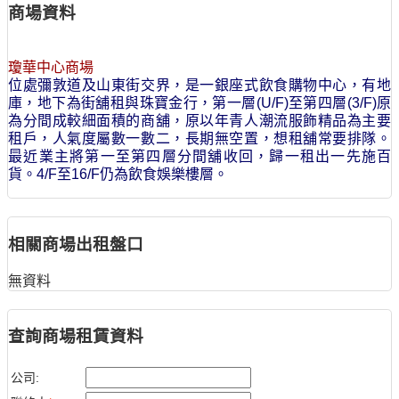
商場資料
瓊華中心商場
位處彌敦道及山東街交界，是一銀座式飲食購物中心，有地
庫，地下為街舖租與珠寶金行，第一層(U/F)至第四層(3/F)原
為分間成較細面積的商舖，原以年青人潮流服飾精品為主要
租戶，人氣度屬數一數二，長期無空置，想租舖常要排隊。
最近業主將第一至第四層分間舖收回，歸一租出一先施百
貨。4/F至16/F仍為飲食娛樂樓層。
相關商場出租盤口
無資料
查詢商場租賃資料
公司: