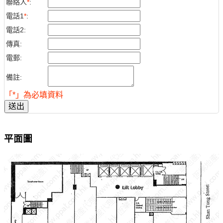
聯絡人
*
:
電話1
*
:
電話2:
傳真:
電郵:
備註:
「*」為必填資料
送出
平面圖