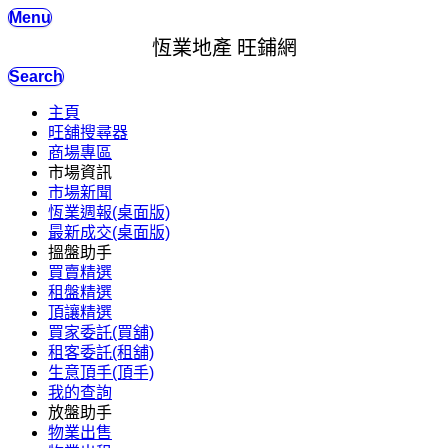
Menu
恆業地產 旺鋪網
Search
主頁
旺舖搜尋器
商場專區
市場資訊
市場新聞
恆業週報(桌面版)
最新成交(桌面版)
搵盤助手
買賣精選
租盤精選
頂讓精選
買家委託(買舖)
租客委託(租舖)
生意頂手(頂手)
我的查詢
放盤助手
物業出售