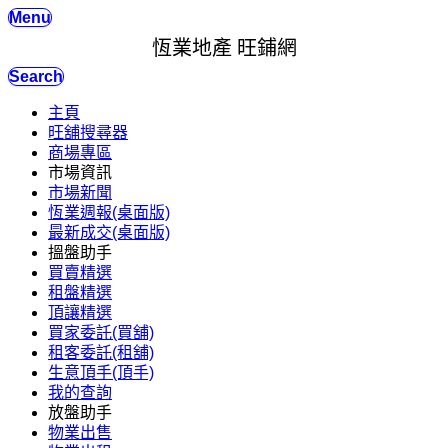
Menu
恆業地產 旺鋪網
Search
主頁
旺舖搜尋器
商場專區
市場資訊
市場新聞
恆業週報(桌面版)
最新成交(桌面版)
搵盤助手
買賣精選
租盤精選
頂讓精選
買家委託(買舖)
租客委託(租舖)
生意頂手(頂手)
我的查詢
放盤助手
物業出售