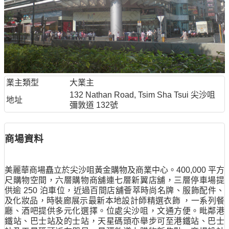
業主類型
大業主
132 Nathan Road, Tsim Sha Tsui 尖沙咀
地址
彌敦道 132號
商場資料
美麗華商場矗立於尖沙咀黃金購物及商業中心。400,000 平方
尺購物空間，六層購物商舖連七層新翼店舖，三層停車場提
供逾 250 泊車位，近過百間店舖薈萃時尚名牌、服飾配件、
及化妝品，時裝廊展示最新本地設計師精選衣飾 ，一系列餐
廳、酒吧提供多元化選擇。位處尖沙咀，文通方便。毗鄰港
鐵站、巴士站及的士站，天星碼頭亦舉步可至港鐵站、巴士