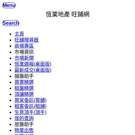
Menu
恆業地產 旺鋪網
Search
主頁
旺舖搜尋器
商場專區
市場資訊
市場新聞
恆業週報(桌面版)
最新成交(桌面版)
搵盤助手
買賣精選
租盤精選
頂讓精選
買家委託(買舖)
租客委託(租舖)
生意頂手(頂手)
我的查詢
放盤助手
物業出售