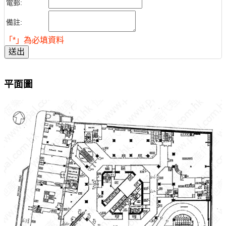
電郵:
備註:
「*」為必填資料
送出
平面圖