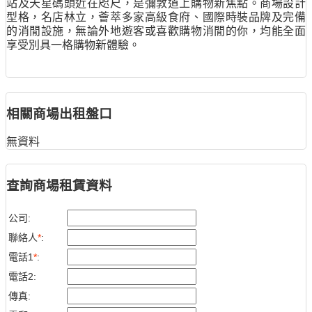
站及天星碼頭近在咫尺，是彌敦道上購物新焦點。商場設計
型格，名店林立，薈萃多家高級食府、國際時裝品牌及完備
的消閒設施，無論外地遊客或喜歡購物消閒的你，均能全面
享受別具一格購物新體驗。
相關商場出租盤口
無資料
查詢商場租賃資料
公司:
聯絡人
*
:
電話1
*
:
電話2:
傳真: