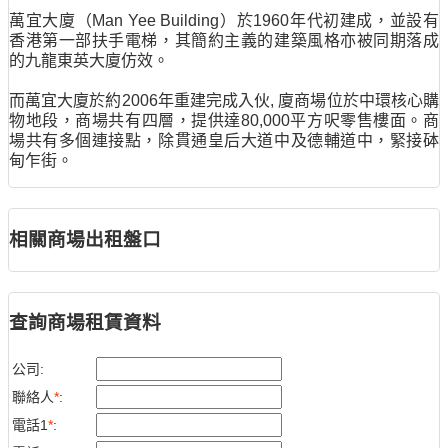
萬宜大廈（Man Yee Building）於1960年代初建成，並設有
香港第一部扶手電梯，其簡約主義的建築風格亦被同期落成
的九龍東英大廈仿效。
而萬宜大廈於約2006年重建完成入伙, 廈商場位於中環核心購
物地段，商場共有四層，提供達80,000平方呎零售樓面。商
場共有多個連接點，除貫通皇后大道中及德輔道中，緊接砵
甸乍街。
相關商場出租盤口
查詢商場租賃資料
公司:
聯絡人
*
:
電話1
*
: