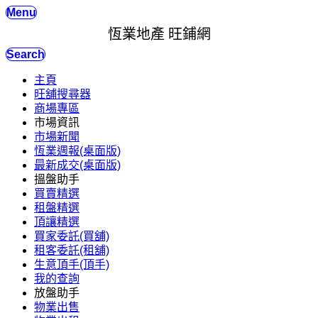
Menu
恆業地產 旺鋪網
Search
主頁
旺舖搜尋器
商場專區
市場資訊
市場新聞
恆業週報(桌面版)
最新成交(桌面版)
搵盤助手
買賣精選
租盤精選
頂讓精選
買家委託(買舖)
租客委託(租舖)
生意頂手(頂手)
我的查詢
放盤助手
物業出售