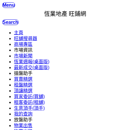
Menu
恆業地產 旺鋪網
Search
主頁
旺舖搜尋器
商場專區
市場資訊
市場新聞
恆業週報(桌面版)
最新成交(桌面版)
搵盤助手
買賣精選
租盤精選
頂讓精選
買家委託(買舖)
租客委託(租舖)
生意頂手(頂手)
我的查詢
放盤助手
物業出售