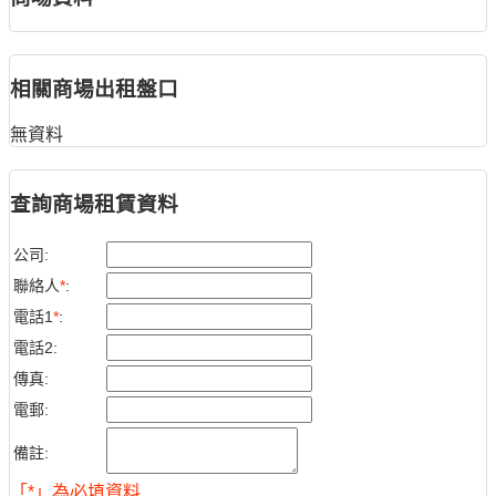
相關商場出租盤口
無資料
查詢商場租賃資料
公司:
聯絡人
*
:
電話1
*
:
電話2:
傳真:
電郵:
備註:
「*」為必填資料