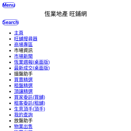
Menu
恆業地產 旺鋪網
Search
主頁
旺舖搜尋器
商場專區
市場資訊
市場新聞
恆業週報(桌面版)
最新成交(桌面版)
搵盤助手
買賣精選
租盤精選
頂讓精選
買家委託(買舖)
租客委託(租舖)
生意頂手(頂手)
我的查詢
放盤助手
物業出售