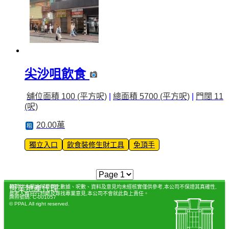
尖沙咀飲食
舖位面積 100 (平方呎)
|
總面積 5700 (平方呎)
|
門闊 11
(呎)
20.00萬
租
獨立入口
飲食裝修生財工具
免頂手
聲明：本網站所提供之數據、呎數、資料及意見均未經核實僅供參考,本公司不保證其真確性,
恆業地產代理
參考人應自行判斷及尋找專業意見,本公司不會就此負上責任。
牌照號碼: C-001057
© PPAL All right reserved.