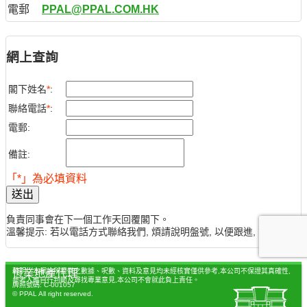
電郵
PPAL@PPAL.COM.HK
網上查詢
閣下姓名
*
:
聯絡電話
*
:
電郵:
備註:
「*」為必填資料
送出
負責同事會在下一個工作天回覆閣下。
溫馨提示: 若以電話方式聯絡我們, 煩請說明盤號, 以便跟進, 謝謝。
聲明：本網站所提供之數據、呎數、資料及意見均未經核實僅供參考,本公司不保證其真確性,
恆業地產代理
參考人應自行判斷及尋找專業意見,本公司不會就此負上責任。
牌照號碼: C-001057
© PPAL All right reserved.