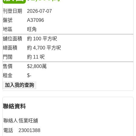
刊登日期
2026-07-07
盤號
A37096
地區
旺角
舖位面積
約 100 平方呎
總面積
約 4,700 平方呎
門闊
約 11 呎
售價
$2,800萬
租金
$-
加入我的查詢
聯絡資料
聯絡人
恆業旺舖
電話
23001388