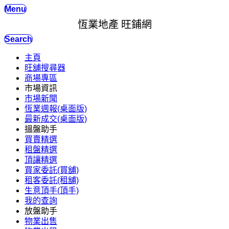
Menu
恆業地產 旺鋪網
Search
主頁
旺舖搜尋器
商場專區
市場資訊
市場新聞
恆業週報(桌面版)
最新成交(桌面版)
搵盤助手
買賣精選
租盤精選
頂讓精選
買家委託(買舖)
租客委託(租舖)
生意頂手(頂手)
我的查詢
放盤助手
物業出售