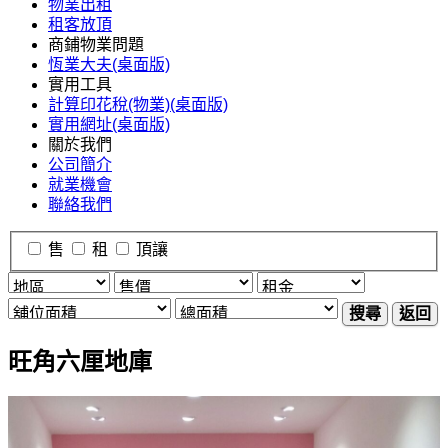
物業出租
租客放頂
商鋪物業問題
恆業大夫(桌面版)
實用工具
計算印花稅(物業)(桌面版)
實用網址(桌面版)
關於我們
公司簡介
就業機會
聯絡我們
售
租
頂讓
搜尋
返回
旺角六厘地庫