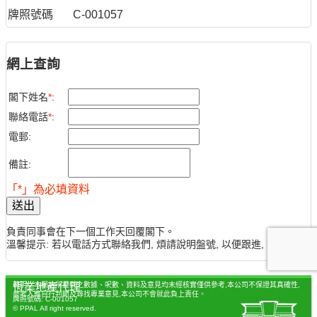
牌照號碼
C-001057
網上查詢
閣下姓名
*
:
聯絡電話
*
:
電郵:
備註:
「*」為必填資料
送出
負責同事會在下一個工作天回覆閣下。
溫馨提示: 若以電話方式聯絡我們, 煩請說明盤號, 以便跟進, 謝謝。
聲明：本網站所提供之數據、呎數、資料及意見均未經核實僅供參考,本公司不保證其真確性,
恆業地產代理
參考人應自行判斷及尋找專業意見,本公司不會就此負上責任。
牌照號碼: C-001057
© PPAL All right reserved.