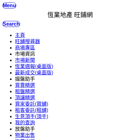
Menu
恆業地產 旺鋪網
Search
主頁
旺舖搜尋器
商場專區
市場資訊
市場新聞
恆業週報(桌面版)
最新成交(桌面版)
搵盤助手
買賣精選
租盤精選
頂讓精選
買家委託(買舖)
租客委託(租舖)
生意頂手(頂手)
我的查詢
放盤助手
物業出售