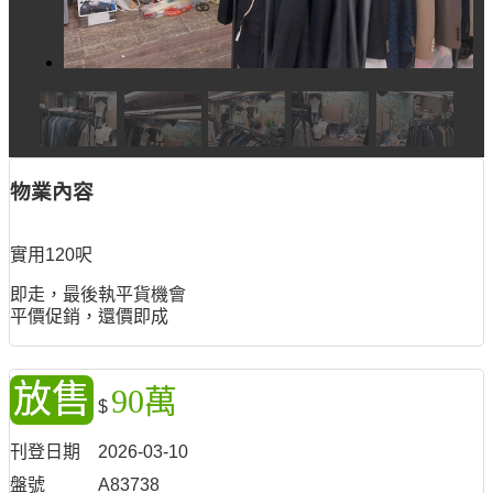
物業內容
實用120呎
即走，最後執平貨機會
平價促銷，還價即成
放售
90萬
$
刊登日期
2026-03-10
盤號
A83738