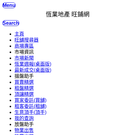
Menu
恆業地產 旺鋪網
Search
主頁
旺舖搜尋器
商場專區
市場資訊
市場新聞
恆業週報(桌面版)
最新成交(桌面版)
搵盤助手
買賣精選
租盤精選
頂讓精選
買家委託(買舖)
租客委託(租舖)
生意頂手(頂手)
我的查詢
放盤助手
物業出售