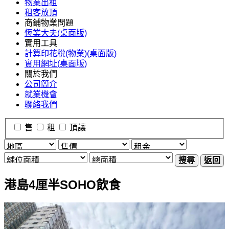
物業出租
租客放頂
商鋪物業問題
恆業大夫(桌面版)
實用工具
計算印花稅(物業)(桌面版)
實用網址(桌面版)
關於我們
公司簡介
就業機會
聯絡我們
售
租
頂讓
搜尋
返回
港島4厘半SOHO飲食