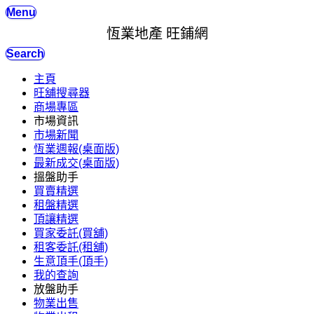
Menu
恆業地產 旺鋪網
Search
主頁
旺舖搜尋器
商場專區
市場資訊
市場新聞
恆業週報(桌面版)
最新成交(桌面版)
搵盤助手
買賣精選
租盤精選
頂讓精選
買家委託(買舖)
租客委託(租舖)
生意頂手(頂手)
我的查詢
放盤助手
物業出售