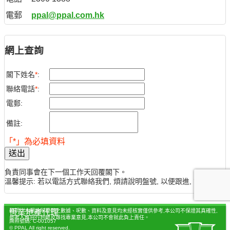
電郵
ppal@ppal.com.hk
網上查詢
閣下姓名
*
:
聯絡電話
*
:
電郵:
備註:
「*」為必填資料
送出
負責同事會在下一個工作天回覆閣下。
溫馨提示: 若以電話方式聯絡我們, 煩請說明盤號, 以便跟進, 謝謝。
聲明：本網站所提供之數據、呎數、資料及意見均未經核實僅供參考,本公司不保證其真確性,
恆業地產代理
參考人應自行判斷及尋找專業意見,本公司不會就此負上責任。
牌照號碼: C-001057
© PPAL All right reserved.