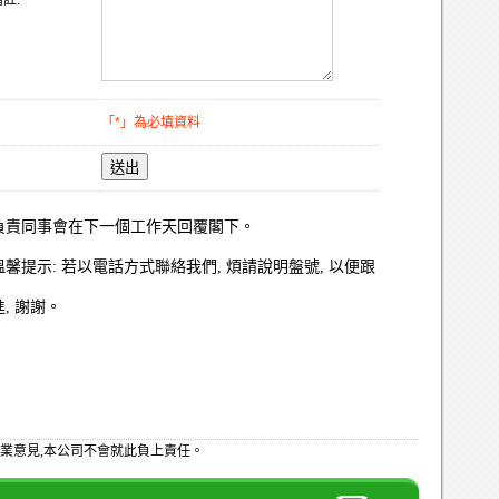
註:
「*」為必填資料
送出
負責同事會在下一個工作天回覆閣下。
溫馨提示: 若以電話方式聯絡我們, 煩請說明盤號, 以便跟
進, 謝謝。
業意見,本公司不會就此負上責任。