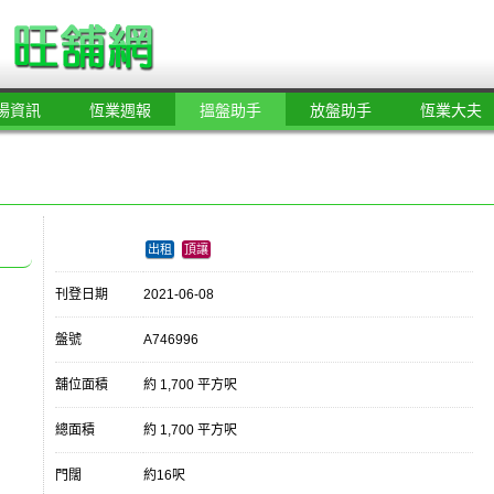
場資訊
恆業週報
搵盤助手
放盤助手
恆業大夫
出租
頂讓
刊登日期
2021-06-08
盤號
A746996
舖位面積
約 1,700 平方呎
總面積
約 1,700 平方呎
門闊
約16呎