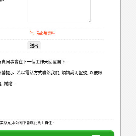
註:
「*」為必填資料
送出
負責同事會在下一個工作天回覆閣下。
溫馨提示: 若以電話方式聯絡我們, 煩請說明盤號, 以便跟
進, 謝謝。
業意見,本公司不會就此負上責任。