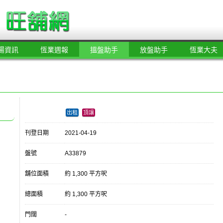
場資訊
恆業週報
搵盤助手
放盤助手
恆業大夫
出租
頂讓
刊登日期
2021-04-19
盤號
A33879
舖位面積
約 1,300 平方呎
總面積
約 1,300 平方呎
門闊
-