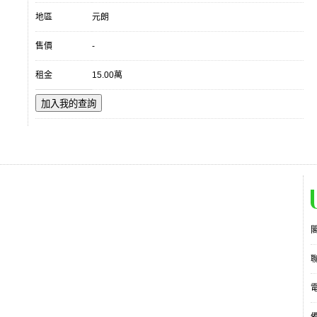
地區
元朗
售價
-
租金
15.00萬
加入我的查詢
電