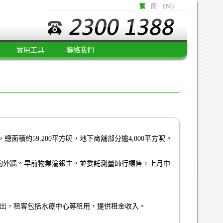
繁
簡
ENG
實用工具
聯絡我們
面積約59,200平方呎，地下商舖部分逾4,000平方呎。
的外牆。早前物業淪銀主，並委託測量師行標售，上月中
租出，租客包括水療中心等租用，提供租金收入。