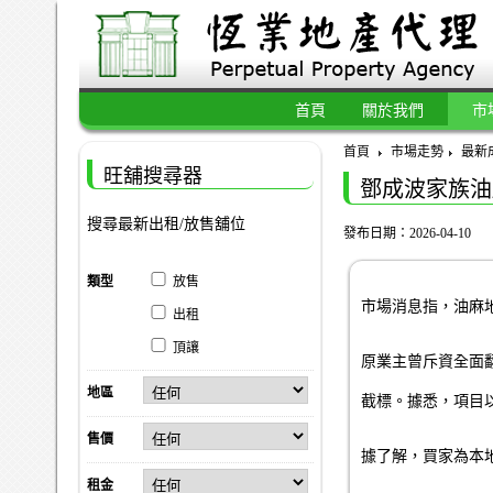
首頁
關於我們
市
首頁
市場走勢
最新
旺舖搜尋器
鄧成波家族油
搜尋最新出租/放售舖位
發布日期：2026-04-10
類型
放售
市場消息指，油麻地
出租
頂讓
原業主曾斥資全面
地區
截標。據悉，項目以約
售價
據了解，買家為本
租金