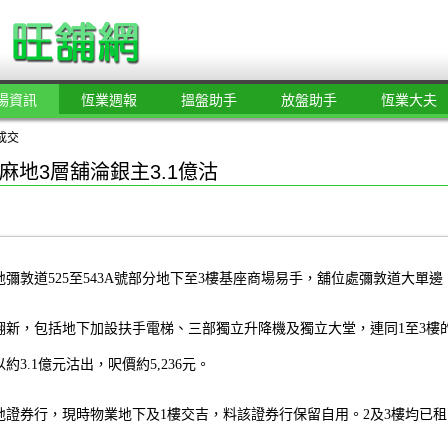
場資訊
恆業週報
搵盤助手
放盤助手
恆業大夫
成交
麻地3層舖淪銀主3.1億沽
彌敦道525至543A號部分地下至3樓基座商場易手，舖位處彌敦道大單邊，總
翻新，包括地下加設扶手電梯、三部獨立升降機及獨立大堂，連同1至3樓
3.1億元沽出，呎價約5,236元。
地證券行，現時物業地下及1樓交吉，料該證券行保留自用。2及3樓均已