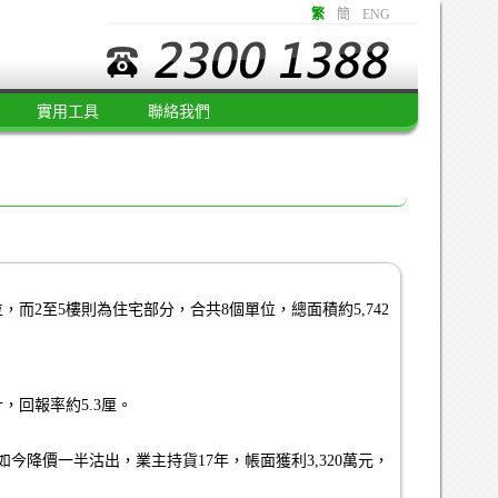
繁
簡
ENG
實用工具
聯絡我們
，而2至5樓則為住宅部分，合共8個單位，總面積約5,742
，回報率約5.3厘。
如今降價一半沽出，業主持貨17年，帳面獲利3,320萬元，