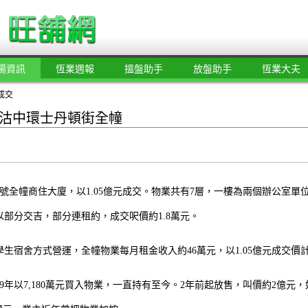
場資訊
恆業週報
搵盤助手
放盤助手
恆業大夫
成交
5億沽中環士丹頓街全幢
1號全幢商住大廈，以1.05億元成交。物業共有7層，一樓為兩個辦公室單位
部分交吉，部分連租約，成交呎價約1.8萬元。
生宿舍方式營運，全幢物業每月租金收入約46萬元，以1.05億元成交價計
09年以7,180萬元買入物業，一直持有至今。2年前起放售，叫價約2億元，