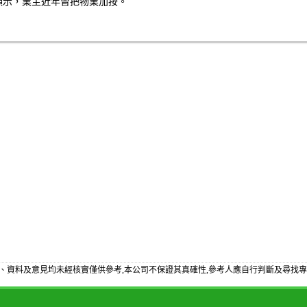
顯示，業主近年曾把物業加按。
、資料及意見均未經核實僅供參考,本公司不保證其真確性,參考人應自行判斷及尋找專