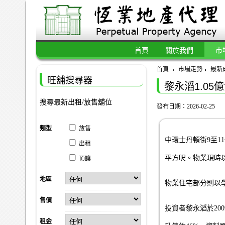
首頁
關於我們
市
首頁
市場走勢
最新
旺舖搜尋器
黎永滔1.0
搜尋最新出租/放售舖位
發布日期：2026-02-25
類型
放售
中環士丹頓街9至1
出租
平方呎。物業現時以
頂讓
地區
物業住宅部分則以學
售價
投資者黎永滔於20
租金